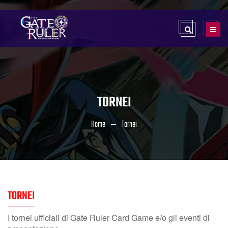
TORNEI
Home
Tornei
TORNEI
I tornei ufficiali di Gate Ruler Card Game e/o gli eventi di